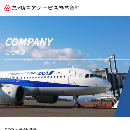
COMPANY
会社
会社概要
業務
お知
RECR
プライバシ
TOP
>
会社概要